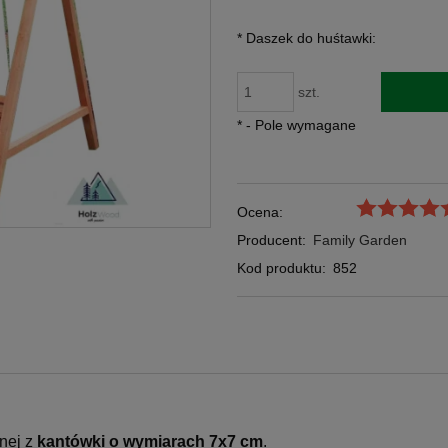
*
Daszek do huśtawki:
szt.
*
- Pole wymagane
Ocena:
Producent:
Family Garden
Kod produktu:
852
nej z
kantówki o wymiarach 7x7 cm
.