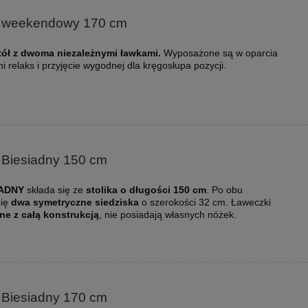
 weekendowy 170 cm
ół z dwoma niezależnymi ławkami.
Wyposażone są w oparcia
 relaks i przyjęcie wygodnej dla kręgosłupa pozycji.
 Biesiadny 150 cm
IADNY
składa się ze
stolika o długości 150 cm
. Po obu
się
dwa symetryczne siedziska
o szerokości 32 cm. Ławeczki
ne z całą konstrukcją
, nie posiadają własnych nóżek.
 Biesiadny 170 cm