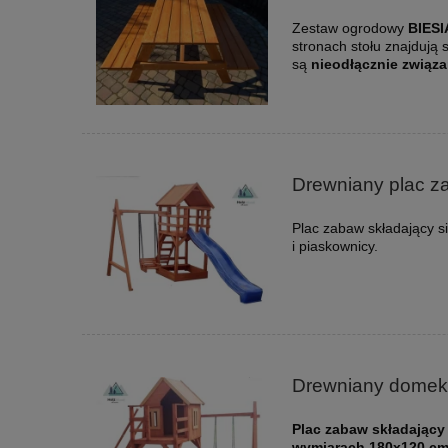
Zestaw ogrodowy
BIES
stronach stołu znajdują 
są
nieodłącznie związa
Drewniany plac 
Plac zabaw składający 
i piaskownicy.
Drewniany domek
Plac zabaw składający
wymiarach 180x120 cm)