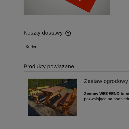
Koszty dostawy
Kurier
Cena nie zawiera ewentualnych ko
płatności
Produkty powiązane
Zestaw ogrodowy
Zestaw WEKEEND to st
pozwalające na poobiedni