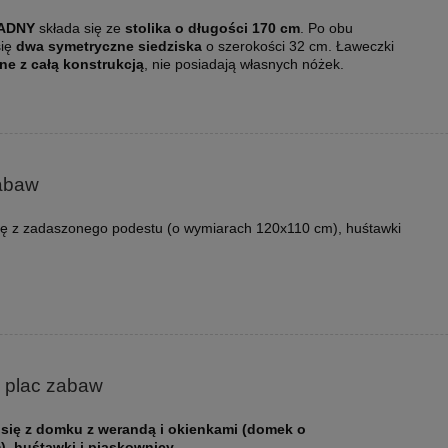
IADNY
składa się ze
stolika o długości 170 cm
. Po obu
się
dwa symetryczne siedziska
o szerokości 32 cm. Ławeczki
ne z całą konstrukcją
, nie posiadają własnych nóżek.
zabaw
się z zadaszonego podestu (o wymiarach 120x110 cm), huśtawki
 plac zabaw
 się z domku z werandą i okienkami (domek o
, huśtawki i piaskownicy.