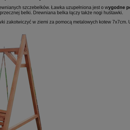
ewnianych szczebelków. Ławka uzupełniona jest o w
ygodne po
zecznej belki. Drewniana belka łączy także nogi huśtawki.
wki zakotwiczyć w ziemi za pomocą metalowych kotew 7x7cm. U