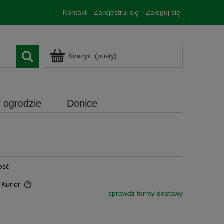
Kontakt
Zarejestruj się
Zaloguj się
Koszyk:
(pusty)
 ogrodzie
Donice
lość
 Kurier
sprawdź formy dostawy
sztów