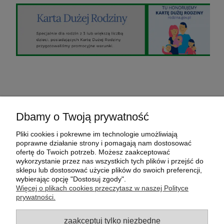
O nas
Dbamy o Twoją prywatność
Pomoc
Pliki cookies i pokrewne im technologie umożliwiają
poprawne działanie strony i pomagają nam dostosować
ofertę do Twoich potrzeb. Możesz zaakceptować
Moje konto
wykorzystanie przez nas wszystkich tych plików i przejść do
sklepu lub dostosować użycie plików do swoich preferencji,
wybierając opcję "Dostosuj zgody".
Płatności i dostawa
Więcej o plikach cookies przeczytasz w naszej Polityce
prywatności.
sklep internetowy FamilyGarden.pl
- Odpocznij w
ogrodzie :-)
zaakceptuj tylko niezbędne