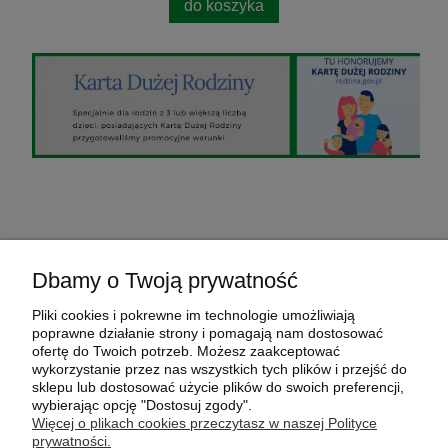
do koszyka
O nas
Dbamy o Twoją prywatność
Pomoc
Pliki cookies i pokrewne im technologie umożliwiają
poprawne działanie strony i pomagają nam dostosować
ofertę do Twoich potrzeb. Możesz zaakceptować
Moje konto
wykorzystanie przez nas wszystkich tych plików i przejść do
sklepu lub dostosować użycie plików do swoich preferencji,
wybierając opcję "Dostosuj zgody".
Płatności i dostawa
Więcej o plikach cookies przeczytasz w naszej Polityce
prywatności.