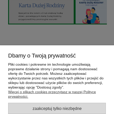
O nas
Dbamy o Twoją prywatność
Pomoc
Pliki cookies i pokrewne im technologie umożliwiają
poprawne działanie strony i pomagają nam dostosować
ofertę do Twoich potrzeb. Możesz zaakceptować
Moje konto
wykorzystanie przez nas wszystkich tych plików i przejść do
sklepu lub dostosować użycie plików do swoich preferencji,
wybierając opcję "Dostosuj zgody".
Płatności i dostawa
Więcej o plikach cookies przeczytasz w naszej Polityce
prywatności.
sklep internetowy FamilyGarden.pl
- Odpocznij w
ogrodzie :-)
zaakceptuj tylko niezbędne