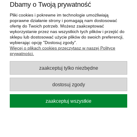
do koszyka
Dbamy o Twoją prywatność
Pliki cookies i pokrewne im technologie umożliwiają
poprawne działanie strony i pomagają nam dostosować
ofertę do Twoich potrzeb. Możesz zaakceptować
wykorzystanie przez nas wszystkich tych plików i przejść do
sklepu lub dostosować użycie plików do swoich preferencji,
wybierając opcję "Dostosuj zgody".
Więcej o plikach cookies przeczytasz w naszej Polityce
prywatności.
zaakceptuj tylko niezbędne
dostosuj zgody
zaakceptuj wszystkie
Donica ogrodowa Corten 45x45x45
cm
887,00 zł