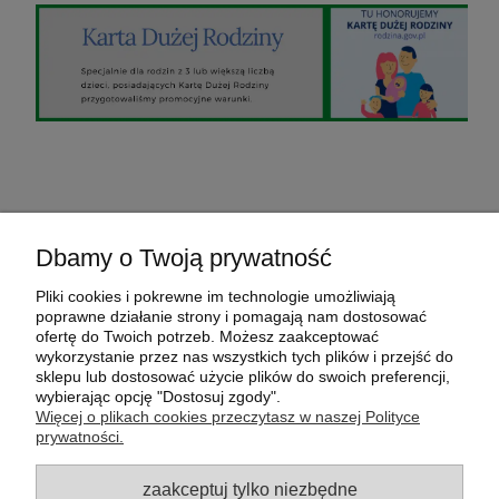
O nas
Dbamy o Twoją prywatność
Pomoc
Pliki cookies i pokrewne im technologie umożliwiają
poprawne działanie strony i pomagają nam dostosować
ofertę do Twoich potrzeb. Możesz zaakceptować
Moje konto
wykorzystanie przez nas wszystkich tych plików i przejść do
sklepu lub dostosować użycie plików do swoich preferencji,
wybierając opcję "Dostosuj zgody".
Płatności i dostawa
Więcej o plikach cookies przeczytasz w naszej Polityce
prywatności.
sklep internetowy FamilyGarden.pl
- Odpocznij w
ogrodzie :-)
zaakceptuj tylko niezbędne