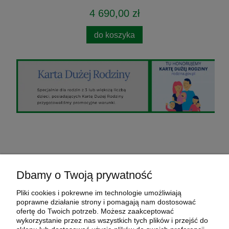
4 690,00 zł
do koszyka
O nas
Dbamy o Twoją prywatność
Pomoc
Pliki cookies i pokrewne im technologie umożliwiają
poprawne działanie strony i pomagają nam dostosować
ofertę do Twoich potrzeb. Możesz zaakceptować
Moje konto
wykorzystanie przez nas wszystkich tych plików i przejść do