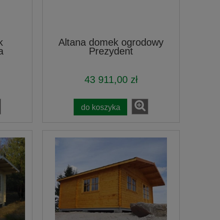
k
Altana domek ogrodowy
a
Prezydent
43 911,00 zł
do koszyka