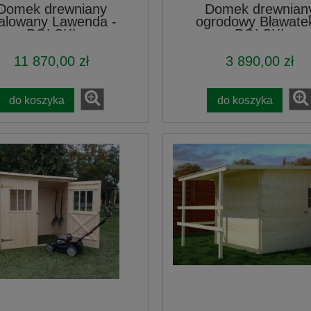
Domek drewniany
Domek drewnian
alowany Lawenda -
ogrodowy Bławatek
POLSKI
POLSKI
11 870,00 zł
3 890,00 zł
do koszyka
do koszyka