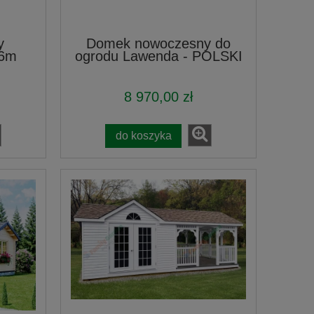
y
Domek nowoczesny do
x6m
ogrodu Lawenda - POLSKI
8 970,00 zł
do koszyka