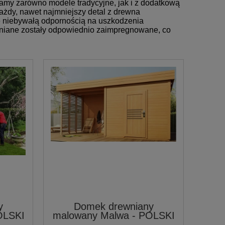
y zarówno modele tradycyjne, jak i z dodatkową
ażdy, nawet najmniejszy detal z drewna
się niebywałą odpornością na uszkodzenia
niane zostały odpowiednio zaimpregnowane, co
y
Domek drewniany
OLSKI
malowany Malwa - POLSKI