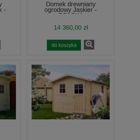
y
Domek drewniany
 -
ogrodowy Jaskier -
POLSKA
14 360,00 zł
do koszyka