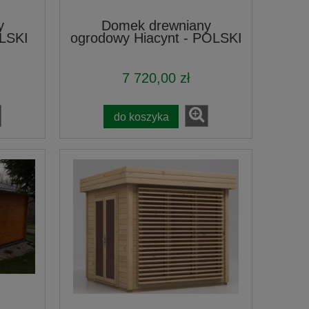
y
Domek drewniany
OLSKI
ogrodowy Hiacynt - POLSKI
7 720,00 zł
do koszyka