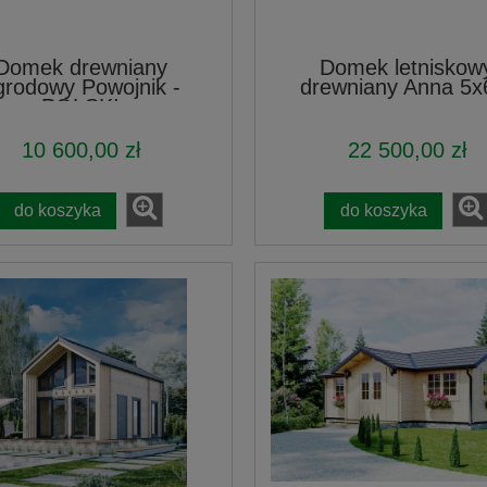
Domek drewniany
Domek letniskow
grodowy Powojnik -
drewniany Anna 5
POLSKI
10 600,00 zł
22 500,00 zł
do koszyka
do koszyka