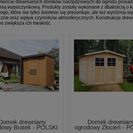
mencie drewnianych domków narzędziowych do ogrodu posiadam
enią wypoczynkową. Produkty zostały wykonane z dbałością o k
go, które nie tylko świetnie się prezentuje, ale też wyróżnia 
zne oraz wpływ czynników atmosferycznych. Konstrukcje drew
o zwiększa ich trwałość.
Domek drewniany
Domek drewnian
dowy Bratek - POLSKI
ogrodowy Złocień - P