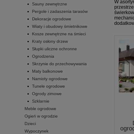
W asorty
Sauny zewnętrzne
przestrz
Pergole i zadaszenia tarasów
świerkowe
mechanic
Dekoracje ogrodowe
dodatkow
Wiaty i obudowy śmietnikowe
Kosze zewnętrzne na śmieci
Kraty osłony drzew
Słupki uliczne ochronne
Ogrodzenia
Skrzynie do przechowywania
Maty balkonowe
Namioty ogrodowe
Tunele ogrodowe
Ogrody zimowe
Szklarnie
Meble ogrodowe
Ogień w ogrodzie
Dzieci
ogro
Wypoczynek