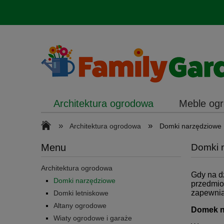
Architektura ogrodowa
Meble og
Oświetlenie
»
»
Architektura ogrodowa
Domki narzędziowe
Menu
Domki 
Architektura ogrodowa
Gdy na d
Domki narzędziowe
przedmio
zapewnią
Domki letniskowe
Altany ogrodowe
Domek n
Wiaty ogrodowe i garaże