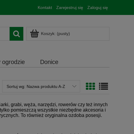
Kontakt
Zarejestruj się
Zaloguj się
Koszyk:
(pusty)
 ogrodzie
Donice
Sortuj wg:
Nazwa produktu A-Z
rki, grabi, węża, narzędzi, rowerów czy też innych
ylko pomieszczą wszystkie niezbędne akcesoria i
cznych. To również oryginalna ozdoba posesji.