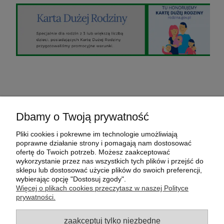
O nas
Dbamy o Twoją prywatność
Pomoc
Pliki cookies i pokrewne im technologie umożliwiają
poprawne działanie strony i pomagają nam dostosować
ofertę do Twoich potrzeb. Możesz zaakceptować
Moje konto
wykorzystanie przez nas wszystkich tych plików i przejść do
sklepu lub dostosować użycie plików do swoich preferencji,
wybierając opcję "Dostosuj zgody".
Płatności i dostawa
Więcej o plikach cookies przeczytasz w naszej Polityce
prywatności.
sklep internetowy FamilyGarden.pl
- Odpocznij w
ogrodzie :-)
zaakceptuj tylko niezbędne